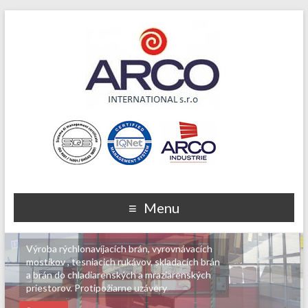
Menu
Výroba rýchlonavíjacích brán, vyrovnávacích
mostíkov , tesniacich rukávov, skladacích brán
a brán do chladiarenských a mraziarenských
priestorov. Protipožiarne uzávery.